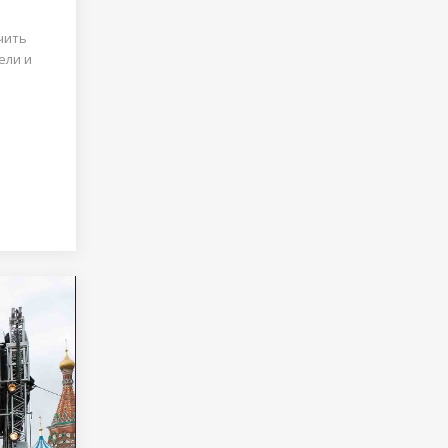
учить
ели и