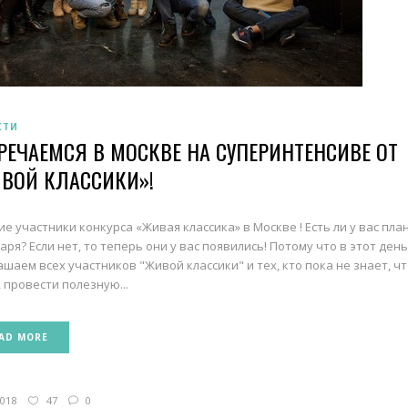
СТИ
РЕЧАЕМСЯ В МОСКВЕ НА СУПЕРИНТЕНСИВЕ ОТ
ВОЙ КЛАССИКИ»!
ие участники конкурса «Живая классика» в Москве ! Есть ли у вас пла
варя? Если нет, то теперь они у вас появились! Потому что в этот ден
ашаем всех участников "Живой классики" и тех, кто пока не знает, чт
, провести полезную...
AD MORE
2018
47
0