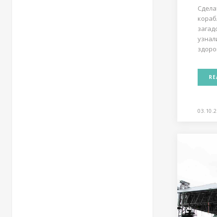
Сдела
кораб
загад
узнал
здоров
RE
03.10.