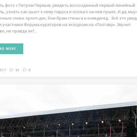
ть фото с Петром Первым, увидеть воссозданный первый линейный
ль, узнать как шьют к нему паруса и сколько на нем пушек. И да, вы
очные слова: орлоп-дек, бом-брам-стеньга и княвдигед. Всё это увид
и участники Форума кураторов на экскурсии на «Полтаву». Звучит
о, не правда ли?...
AD MORE
2017
61
0