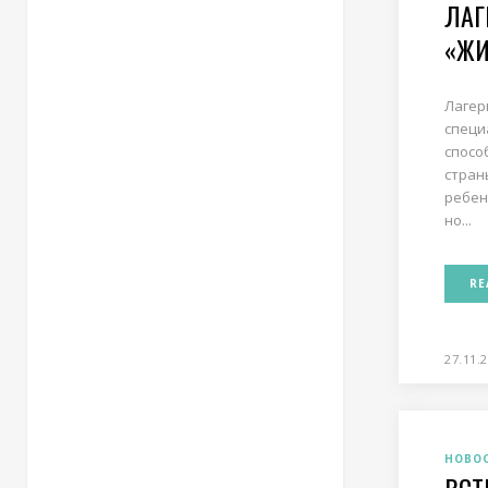
ЛАГ
«ЖИ
Лагер
специ
спосо
стран
ребен
но...
RE
27.11.
НОВО