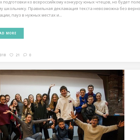
х подготовки ко всероссийкому конкурсу юных чтецов, но будет пол
у школьнику. Правильная декламация текста невозможна без верн
ации, пауз в нужных местах и...
AD MORE
2018
21
0