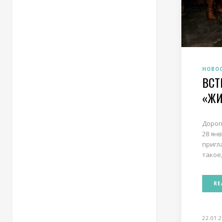
НОВО
ВСТ
«ЖИ
Дорог
28 ян
пригл
такое
RE
22.01.