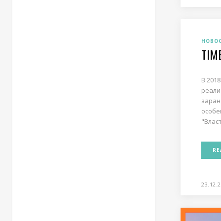
НОВО
TIM
В 201
реали
заран
особе
"Власт
RE
23.12.