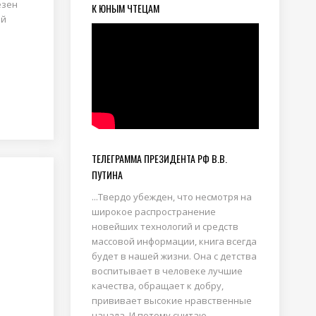
езен
К ЮНЫМ ЧТЕЦАМ
ой
ТЕЛЕГРАММА ПРЕЗИДЕНТА РФ В.В.
ПУТИНА
...Твердо убежден, что несмотря на
широкое распространение
новейших технологий и средств
массовой информации, книга всегда
будет в нашей жизни. Она с детства
воспитывает в человеке лучшие
качества, обращает к добру,
прививает высокие нравственные
начала. И потому считаю