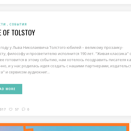
СТИ
СОБЫТИЯ
E OF TOLSTOY
8 году у Льва Николаевича Толстого юбилей – великому прозаику-
сту, философу и просветителю исполнится 190 лет. "Живая классика" 
ее готовится в этому событию, нам хотелось поздравить писателя ка
нно, и у нас родилась идея создать с нашими партнерами, издатель
а" и сервисом аудиокниг...
AD MORE
2017
57
0