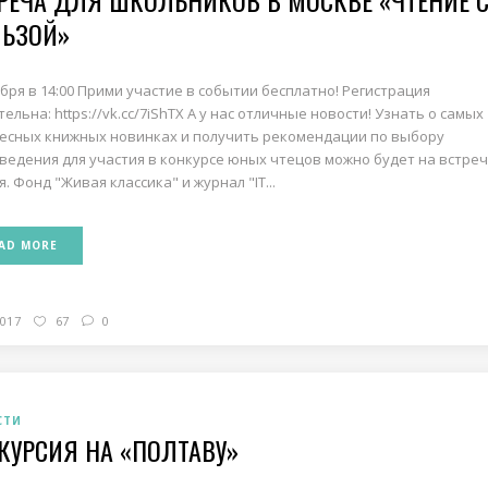
РЕЧА ДЛЯ ШКОЛЬНИКОВ В МОСКВЕ «ЧТЕНИЕ 
ЬЗОЙ»
ября в 14:00 Прими участие в событии бесплатно! Регистрация
ельна: https://vk.cc/7iShTX А у нас отличные новости! Узнать о самых
есных книжных новинках и получить рекомендации по выбору
ведения для участия в конкурсе юных чтецов можно будет на встреч
. Фонд "Живая классика" и журнал "IT...
AD MORE
2017
67
0
СТИ
КУРСИЯ НА «ПОЛТАВУ»