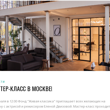
СТИ
ТЕР-КЛАСС В МОСКВЕ!
раля в 12:00 Фонд "Живая классика" приглашает всех желающих на
чу с актрисой и режиссером Еленой Двизовой. Мастер-класс проходит