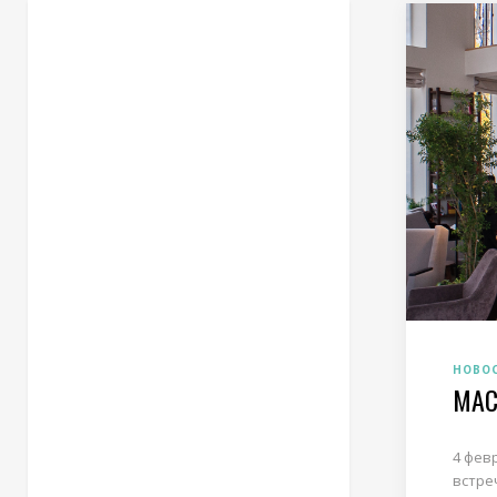
НОВО
МАС
4 фев
встре