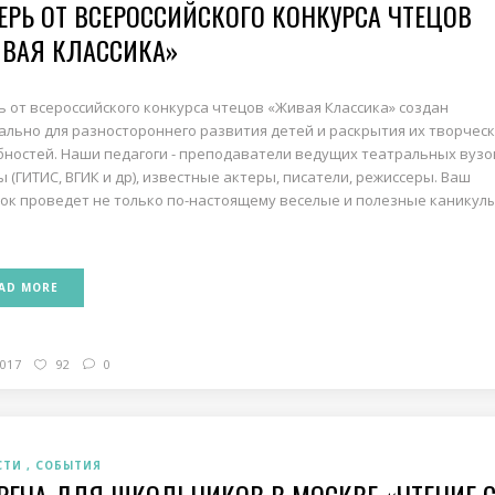
ЕРЬ ОТ ВСЕРОССИЙСКОГО КОНКУРСА ЧТЕЦОВ
ВАЯ КЛАССИКА»
ь от всероссийского конкурса чтецов «Живая Классика» создан
ально для разностороннего развития детей и раскрытия их творчес
бностей. Наши педагоги - преподаватели ведущих театральных вузо
ы (ГИТИС, ВГИК и др), известные актеры, писатели, режиссеры. Ваш
ок проведет не только по-настоящему веселые и полезные каникулы
AD MORE
2017
92
0
СТИ
СОБЫТИЯ