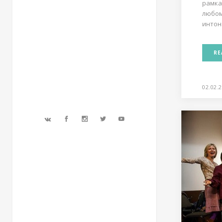
рамка
любом
интон
RE
02.02.