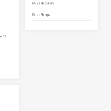
С
Юные Писатели
Юные Чтецы
е 12