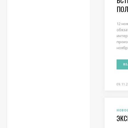
ВСТ
ПОЛ
12 но
обязат
интер
произ
ноября
RE
09.11.
НОВО
ЭКС