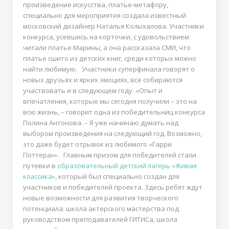
произведение искусства, платье-метафору,
специально для мероприятия создала известный
московский дизайнер Наталья Колыхалова. Участники
конкурса, усевшись на корточки, с удовольствием
читали платье Марины, а она рассказала СМИ, что
платье сшито из детских книг, среди которых можно
найти любимую. Участники суперфинала говорят о
новых друзьях и ярких эмоциях, все собираются
участвовать и в следующем году. «Опыт и
впечатления, которые мы сегодня получили – это на
всю жизнь, – говорит одна из победительниц конкурса
Полина Антонова. – Я уже начинаю думать над
выбором произведения на следующий год. Возможно,
это даже будет отрывок из любимого «Гарри
Поттера»». Главным призом для победителей стали
путевки в
образовательный детский лагерь «Живая
классика»
, который был специально создан для
участников и победителей проекта. Здесь ребят ждут
новые возможности для развития творческого
потенциала: школа актерского мастерства под
руководством преподавателей ГИТИСа, школа