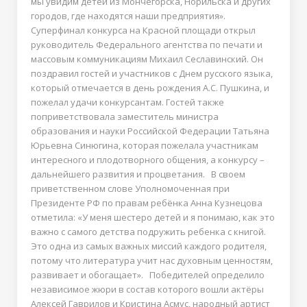
мы увидим детей из Мончегорска, Норильска и других
городов, где находятся наши предприятия».
Суперфинал конкурса на Красной площади открыл
руководитель Федерального агентства по печати и
массовым коммуникациям Михаил Сеславинский. Он
поздравил гостей и участников с Днем русского языка,
который отмечается в день рождения А.С. Пушкина, и
пожелал удачи конкурсантам. Гостей также
поприветствовала заместитель министра
образования и науки Российской Федерации Татьяна
Юрьевна Синюгина, которая пожелала участникам
интересного и плодотворного общения, а конкурсу –
дальнейшего развития и процветания. В своем
приветственном слове Уполномоченная при
Президенте РФ по правам ребёнка Анна Кузнецова
отметила: «У меня шестеро детей и я понимаю, как это
важно с самого детства подружить ребенка с книгой.
Это одна из самых важных миссий каждого родителя,
потому что литература учит нас духовным ценностям,
развивает и обогащает». Победителей определило
независимое жюри в состав которого вошли актёры
Алексей Гаврилов и Кристина Асмус, народный артист