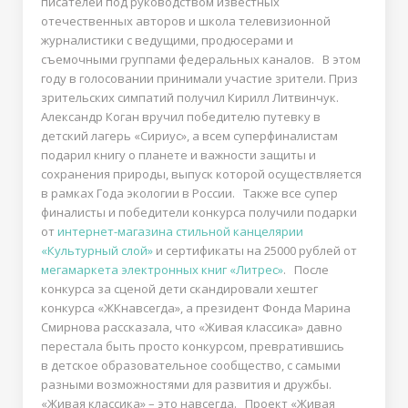
писателей под руководством известных
отечественных авторов и школа телевизионной
журналистики с ведущими, продюсерами и
съемочными группами федеральных каналов. В этом
году в голосовании принимали участие зрители. Приз
зрительских симпатий получил Кирилл Литвинчук.
Александр Коган вручил победителю путевку в
детский лагерь «Сириус», а всем суперфиналистам
подарил книгу о планете и важности защиты и
сохранения природы, выпуск которой осуществляется
в рамках Года экологии в России. Также все супер
финалисты и победители конкурса получили подарки
от
интернет-магазина стильной канцелярии
«Культурный слой»
и сертификаты на 25000 рублей от
мегамаркета электронных книг «Литрес»
. После
конкурса за сценой дети скандировали хештег
конкурса «ЖКнавсегда», а президент Фонда Марина
Смирнова рассказала, что «Живая классика» давно
перестала быть просто конкурсом, превратившись
в детское образовательное сообщество, с самыми
разными возможностями для развития и дружбы.
«Живая классика» – это навсегда. Проект «Живая