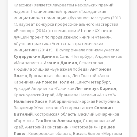
Классика» является лауреатом нескольких премий:
лауреат I национальной премии «Гражданская
инициатива» в номинации «Духовное наследие» (2013
г.), лауреат конкурса профессионального мастерства
«Ревизор» (2014 г.) в номинации «Чтение XXI века:
лучший проект по продвижению книги и чтения»,
«Лучшая практика Агентства стратегических
инициатив» (2014 г.). В суперфинале приняли участие:
Сударушкин Данила
, Санкт-Петербург, Андрей Битов
«Моя зависть»
Игонин Даниил
, Севастополь,
Людмила Улицкая «Бумажная победа»
Антонова
Злата
, Ярославская область, Лев Толстой «Анна
Каренина»
Антонова Полина
, Санкт-Петербург,
Аркадий Аверченко «Галочка»
Литвинчук Кирилл
,
Краснодарский край, Абрамцева Наталья «А я кто?»
Нальгиев Хасан
, Кабардино-Балкарская Республика,
Владимир Железняков «В старом танке»
Сорокин
Виталий
, Костромская область, Василий Бочарников
«Гармонь»
Глобенко Александр
, Ставропольский
край, Анатолий Приставкин «Фотография»
Грошев
Павел
, Кемеровская область, Василь Быков «Мертвым