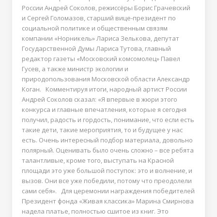
России Андрей Соколов, режиссёры Борис Грачевский
и Сергей Голомазов, старший вице-президент по
социальной политике и общественным связям
компании «Норникель» Лариса Зелькова, депутат
Государственной Думы Лариса Тутова, главный
редактор газеты «Московский комсомолец» Павел
Гусев, а также министр экологии и
природопользования Московской области Александр
Коган. Комментируя итоги, народный артист России
Андрей Соколов сказал: «Я впервые в жюри этого
конкурса и главные впечатления, которые я сегодня
получил, радость и гордость, понимание, что если есть
такие дети, такие мероприятия, то и будущее у нас
есть. Очень интересный подбор материала, довольно
полярный. Оценивать было очень сложно – все ребята
талантливые, кроме того, выступать на Красной
площади это уже большой поступок: это и волнение, и
вызов. Они все уже победили, потому что преодолели
сами себя». Для церемонии награждения победителей
Президент фонда «Живая классика» Марина Смирнова
надела платье, полностью сшитое из книг. Это