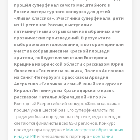
прошёл суперфинал самого масштабного в
России литературного конкурса для детей
«Живая классика». Участники суперфинала, дети
из 11 регионов России, выступили с
пятиминутными отрывками из выбранных ими
прозаических произведений. В результате
выбора жюри и голосования, в котором приняли
участие собравшиеся на Красной площади
зрители, победителями стали Екатерина
Крыцина из Брянской области с рассказом Юрия
Яковлева «Гонение на рыжих», Полина Антонова
из Санкт-Петербурга с рассказом Аркадия
Аверченко «Галочка» и самый юный конкурсант
Кирилл Литвинчук из Краснодарского края с
рассказом Натальи Абрамцевой «Кто я?»
Ежегодный Всероссийский конкурс «Живая классика»
прошел уже в шестой раз. Его суперфиналисты по
традиции были определены в Артеке, куда ежегодно
слетаются финалисты всех 85-и регионов. Конкурс
проходит при поддержке
Министерства образования
и науки РФ
и генерального партнера –
компании