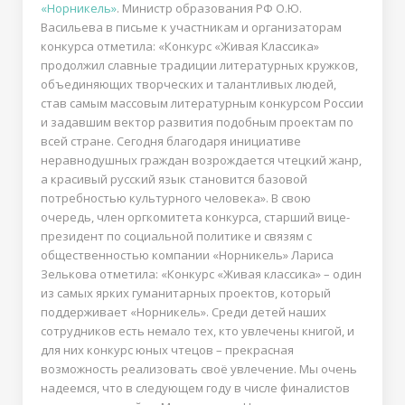
«Норникель»
. Министр образования РФ О.Ю.
Васильева в письме к участникам и организаторам
конкурса отметила: «Конкурс «Живая Классика»
продолжил славные традиции литературных кружков,
объединяющих творческих и талантливых людей,
став самым массовым литературным конкурсом России
и задавшим вектор развития подобным проектам по
всей стране. Сегодня благодаря инициативе
неравнодушных граждан возрождается чтецкий жанр,
а красивый русский язык становится базовой
потребностью культурного человека». В свою
очередь, член оргкомитета конкурса, старший вице-
президент по социальной политике и связям с
общественностью компании «Норникель» Лариса
Зелькова отметила: «Конкурс «Живая классика» – один
из самых ярких гуманитарных проектов, который
поддерживает «Норникель». Среди детей наших
сотрудников есть немало тех, кто увлечены книгой, и
для них конкурс юных чтецов – прекрасная
возможность реализовать своё увлечение. Мы очень
надеемся, что в следующем году в числе финалистов