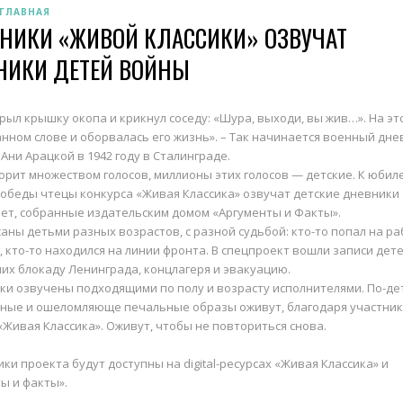
ГЛАВНАЯ
ТНИКИ «ЖИВОЙ КЛАССИКИ» ОЗВУЧАТ
НИКИ ДЕТЕЙ ВОЙНЫ
рыл крышку окопа и крикнул соседу: «Шура, выходи, вы жив…». На эт
нном слове и оборвалась его жизнь». – Так начинается военный дне
 Ани Арацкой в 1942 году в Сталинграде.
орит множеством голосов, миллионы этих голосов — детские. К юбил
обеды чтецы конкурса «Живая Классика» озвучат детские дневники
ет, собранные издательским домом «Аргументы и Факты».
аны детьми разных возрастов, с разной судьбой: кто-то попал на ра
 кто-то находился на линии фронта. В спецпроект вошли записи дете
х блокаду Ленинграда, концлагеря и эвакуацию.
ки озвучены подходящими по полу и возрасту исполнителями. По-де
ьные и ошеломляюще печальные образы оживут, благодаря участни
«Живая Классика». Оживут, чтобы не повториться снова.
ки проекта будут доступны на digital-ресурсах «Живая Классика» и
ы и факты».