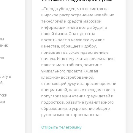
...Твердо убежден, что несмотря на
широкое распространение новейших
технологий и средств массовой
информации, книга всегда будет в
нашей жизни. Она с детства
ом
воспитывает в человеке лучшие
вник
качества, обращает к добру,
прививает высокие нравственные
ею
начала. И потому считаю реализацию
вашего масштабного, поистине
уникального проекта «Живая
боту в
классика» востребованной,
й,
отвечающей духу и запросам времени
инициативой, важным вкладом в дело
тски
популяризации чтения среди детей и
кам
подростков, развитие гуманитарного
образования, в укрепление общего
русскоязычного пространства.
Открыть телеграмму