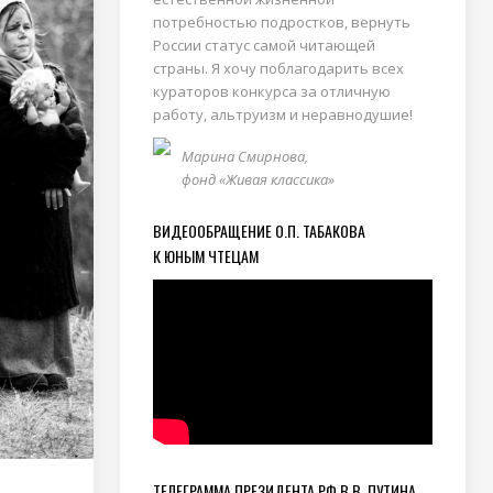
потребностью подростков, вернуть
России статус самой читающей
страны. Я хочу поблагодарить всех
кураторов конкурса за отличную
работу, альтруизм и неравнодушие!
Марина Смирнова,
фонд «Живая классика»
ВИДЕООБРАЩЕНИЕ О.П. ТАБАКОВА
К ЮНЫМ ЧТЕЦАМ
ТЕЛЕГРАММА ПРЕЗИДЕНТА РФ В.В. ПУТИНА