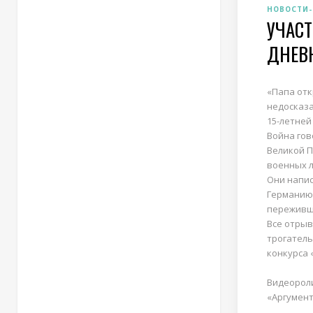
НОВОСТИ-
УЧАС
ДНЕВ
«Папа отк
недосказа
15-летней
Война гов
Великой П
военных л
Они напис
Германию,
переживши
Все отрыв
трогател
конкурса 
Видеороли
«Аргумент